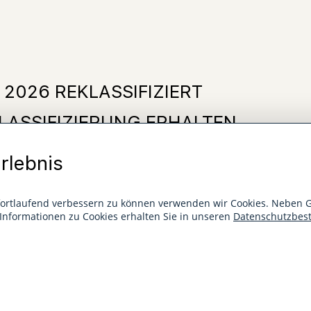
 2026 REKLASSIFIZIERT
LASSIFIZIERUNG ERHALTEN.
IERUNG
rlebnis
tige Deutsche Hotelklassifizierung eingeführt.
fortlaufend verbessern zu können verwenden wir Cookies. Neben G
e Informationen zu Cookies erhalten Sie in unseren
Datenschutzbe
Kriterien in den folgenden Bereichen überprüft: