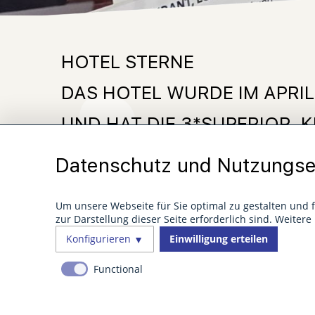
HOTEL STERNE
DAS HOTEL WURDE IM APRIL
UND HAT DIE 3*SUPERIOR K
DEUTSCHE HOTELKLASSIFIZ
Datenschutz und Nutzungse
Vor mehr als zehn Jahren wurde die bundesweit gül
Um unsere Webseite für Sie optimal zu gestalten und 
zur Darstellung dieser Seite erforderlich sind. Weiter
Nach mehreren Aktualisierungen werden heute 270 
Konfigurieren
Einwilligung erteilen
Allgemeine Hotelinformationen
Functional
Rezeption und Services
Zimmer
Gastronomie