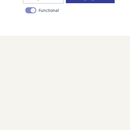
Schreibtisch
Functional
SAT-TV mit Flatscreen
zwei Einzelbetten
Zimmersafe